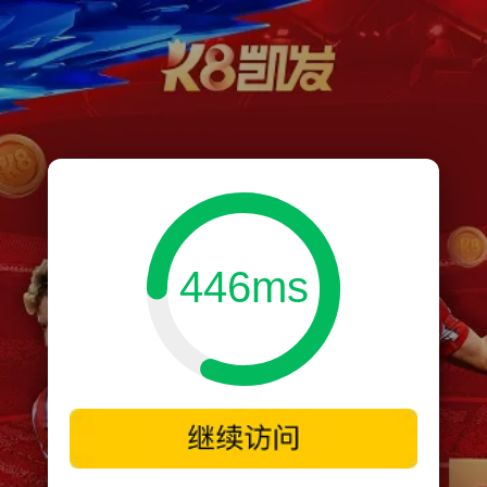
446ms