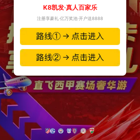
K8凯发·真人百家乐
注册享豪礼·亿万奖池·开户送8888